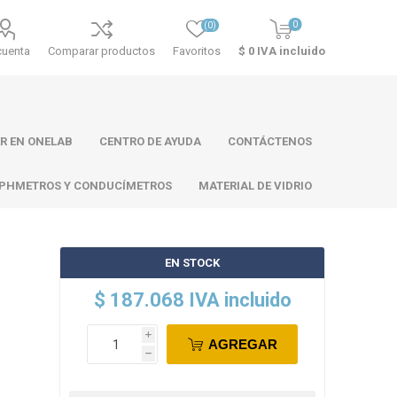
0
(0)
cuenta
Comparar productos
Favoritos
$ 0 IVA incluido
R EN ONELAB
CENTRO DE AYUDA
CONTÁCTENOS
PHMETROS Y CONDUCÍMETROS
MATERIAL DE VIDRIO
EN STOCK
ll
Atago
Thermo
$ 187.068 IVA incluido
Scientific
i
AGREGAR
h