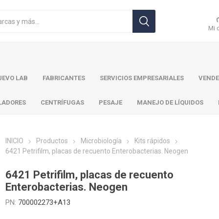
Mi 
EVO LAB
FABRICANTES
SERVICIOS EMPRESARIALES
VENDE
LADORES
CENTRÍFUGAS
PESAJE
MANEJO DE LÍQUIDOS
INICIO
Productos
Microbiología
Kits rápidos
6421 Petrifilm, placas de recuento Enterobacterias. Neogen
r Toledo
Brand
Ohaus
Pa
6421 Petrifilm, placas de recuento
Enterobacterias. Neogen
PN:
700002273+A13