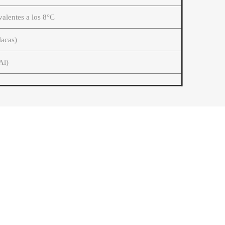
valentes a los 8°C
lacas)
Al)