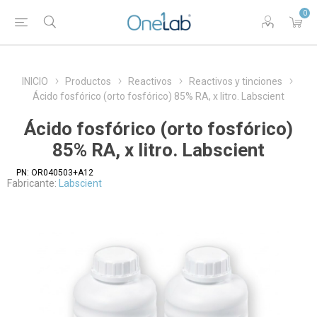
0
INICIO
Productos
Reactivos
Reactivos y tinciones
Ácido fosfórico (orto fosfórico) 85% RA, x litro. Labscient
Ácido fosfórico (orto fosfórico)
85% RA, x litro. Labscient
PN:
OR040503+A12
Fabricante:
Labscient