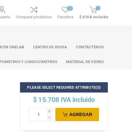
0
(0)
cuenta
Comparar productos
Favoritos
$ 0 IVA incluido
R EN ONELAB
CENTRO DE AYUDA
CONTÁCTENOS
PHMETROS Y CONDUCÍMETROS
MATERIAL DE VIDRIO
PLEASE SELECT REQUIRED ATTRIBUTE(S)
ll
Atago
Thermo
$ 15.708 IVA incluido
Scientific
i
AGREGAR
h