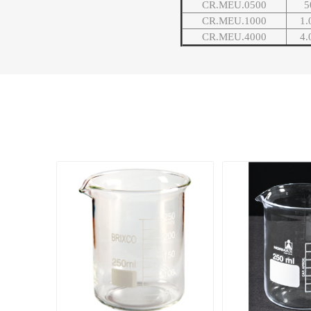
CR.MEU.0500
5
CR.MEU.1000
1.
CR.MEU.4000
4.