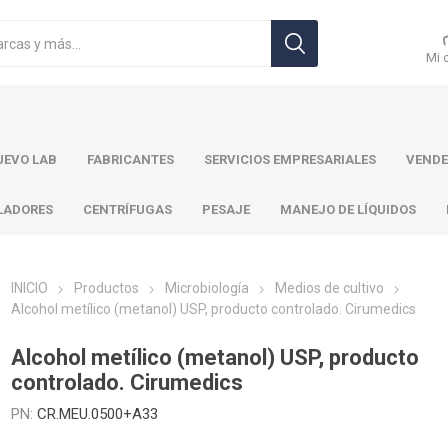
Mi 
EVO LAB
FABRICANTES
SERVICIOS EMPRESARIALES
VENDE
LADORES
CENTRÍFUGAS
PESAJE
MANEJO DE LÍQUIDOS
INICIO
Productos
Microbiología
Medios de cultivo
Alcohol metílico (metanol) USP, producto controlado. Cirumedics
r Toledo
Brand
Ohaus
Pa
Alcohol metílico (metanol) USP, producto
controlado. Cirumedics
PN:
CR.MEU.0500+A33