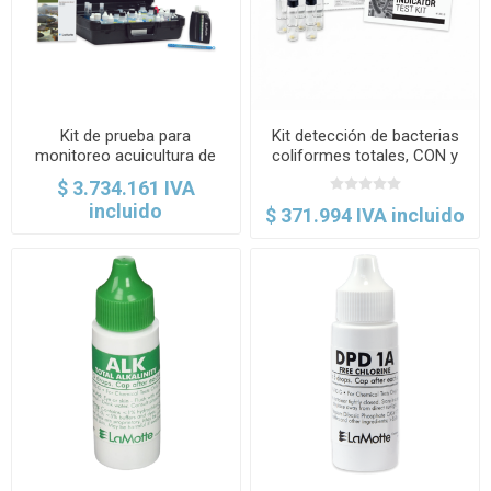
Kit de prueba para
Kit detección de bacterias
monitoreo acuicultura de
coliformes totales, CON y
agua dulce, modelo AQ-2.
SIN tableta decloradora, 5
$ 3.734.161 IVA
LaMotte
test. LaMotte
incluido
$ 371.994 IVA incluido