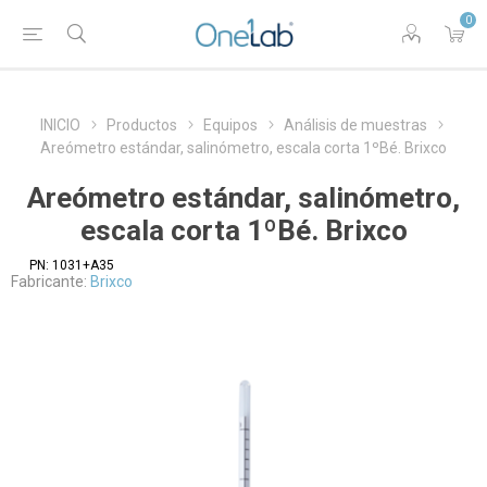
0
INICIO
Productos
Equipos
Análisis de muestras
Areómetro estándar, salinómetro, escala corta 1ºBé. Brixco
Areómetro estándar, salinómetro,
escala corta 1ºBé. Brixco
PN:
1031+A35
Fabricante:
Brixco