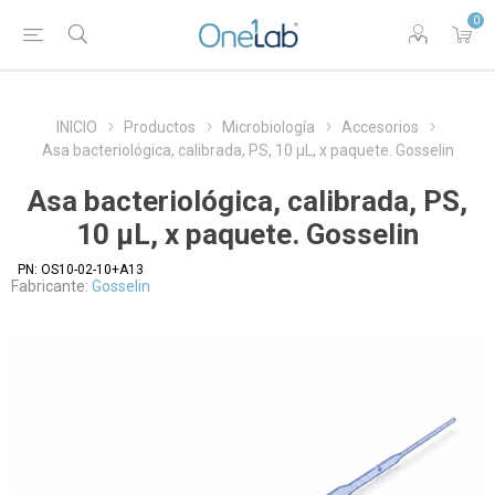
0
INICIO
Productos
Microbiología
Accesorios
Asa bacteriológica, calibrada, PS, 10 µL, x paquete. Gosselin
Asa bacteriológica, calibrada, PS,
10 µL, x paquete. Gosselin
PN:
OS10-02-10+A13
Fabricante:
Gosselin