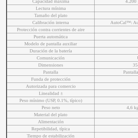
Capacidad máxima
4.200
Lectura mínima
Tamaño del plato
Calibración interna
AutoCal™: Au
Protección contra corrientes de aire
Puerta automática
Modelo de pantalla auxiliar
Duración de la batería
Comunicación
Dimensiones
35
Pantalla
Pantall
Funda de protección
Autorizada para comercio
Linealidad ±
Peso mínimo (USP, 0.1%, típico)
Peso neto
4,6 k
Material del plato
Alimentación
Repetibilidad, típica
Tiempo de estabilización