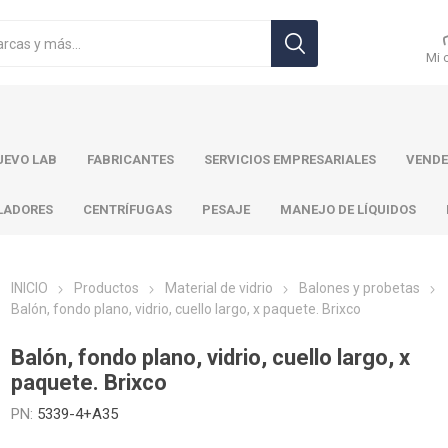
Mi 
EVO LAB
FABRICANTES
SERVICIOS EMPRESARIALES
VENDE
LADORES
CENTRÍFUGAS
PESAJE
MANEJO DE LÍQUIDOS
INICIO
Productos
Material de vidrio
Balones y probetas
Balón, fondo plano, vidrio, cuello largo, x paquete. Brixco
r Toledo
Brand
Ohaus
Pa
Balón, fondo plano, vidrio, cuello largo, x
paquete. Brixco
PN:
5339-4+A35