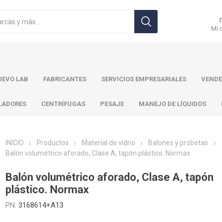
Mi 
EVO LAB
FABRICANTES
SERVICIOS EMPRESARIALES
VENDE
LADORES
CENTRÍFUGAS
PESAJE
MANEJO DE LÍQUIDOS
INICIO
Productos
Material de vidrio
Balones y probetas
Balón volumétrico aforado, Clase A, tapón plástico. Normax
r Toledo
Brand
Ohaus
Pa
Balón volumétrico aforado, Clase A, tapón
plástico. Normax
PN:
3168614+A13