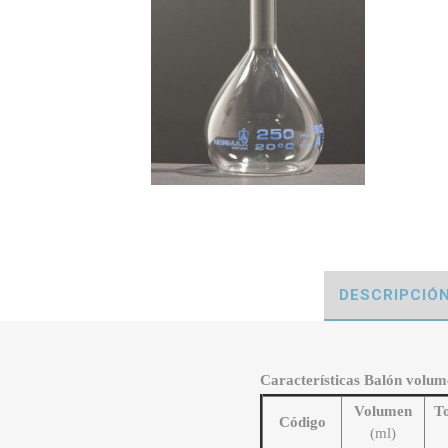
DESCRIPCIÓ
Características Balón volumé
Volumen
To
Código
(ml)