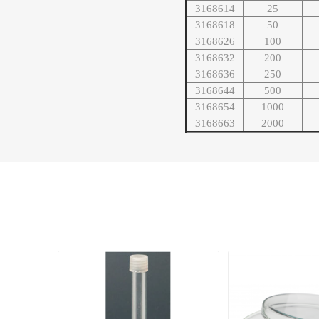
3168614
25
3168618
50
3168626
100
3168632
200
3168636
250
3168644
500
3168654
1000
3168663
2000