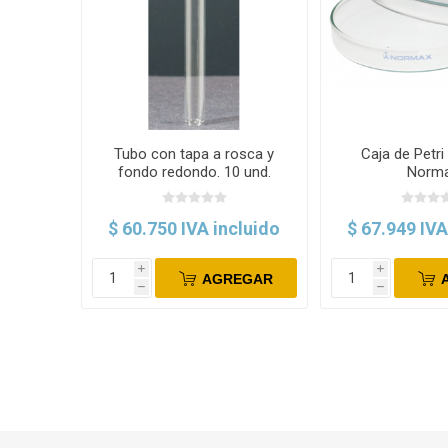
Tubo con tapa a rosca y
Caja de Petri 
fondo redondo. 10 und.
Norm
Normax
$ 60.750 IVA incluido
$ 67.949 IVA
i
i
AGREGAR
h
h