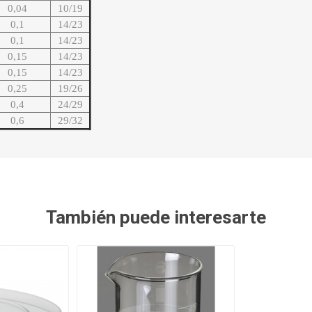
0,04
10/19
0,1
14/23
0,1
14/23
0,15
14/23
0,15
14/23
0,25
19/26
0,4
24/29
0,6
29/32
También puede interesarte