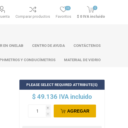
0
(0)
cuenta
Comparar productos
Favoritos
$ 0 IVA incluido
R EN ONELAB
CENTRO DE AYUDA
CONTÁCTENOS
PHMETROS Y CONDUCÍMETROS
MATERIAL DE VIDRIO
PLEASE SELECT REQUIRED ATTRIBUTE(S)
ll
Atago
Thermo
$ 49.136 IVA incluido
Scientific
i
AGREGAR
h