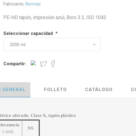
Fabricante:
Normax
PE-HD tapón, impresión azul, Boro 3.3, ISO 1042.
Seleccionar capacidad
*
Compartir:
N GENERAL
FOLLETO
CATÁLOGO
C
trico aforado, Clase A, tapón plástico
leranncia
NS
± (ml)