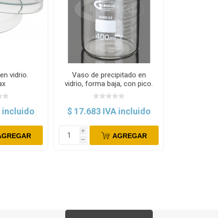
en vidrio.
Vaso de precipitado en
ax
vidrio, forma baja, con pico.
Glassco
 incluido
$ 17.683 IVA incluido
i
AGREGAR
AGREGAR
h