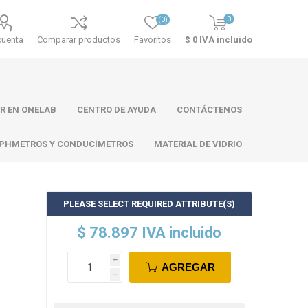
0
(0)
cuenta
Comparar productos
Favoritos
$ 0 IVA incluido
R EN ONELAB
CENTRO DE AYUDA
CONTÁCTENOS
PHMETROS Y CONDUCÍMETROS
MATERIAL DE VIDRIO
PLEASE SELECT REQUIRED ATTRIBUTE(S)
ll
Atago
Thermo
$ 78.897 IVA incluido
Scientific
i
AGREGAR
h