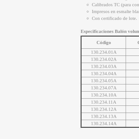
Calibrados TC (para con
Impresos en esmalte bla
Con certificado de lote.
Especificaciones Balón volum
Código
130.234.01A
130.234.02A
130.234.03A
130.234.04A
130.234.05A
130.234.07A
130.234.10A
130.234.11A
130.234.12A
130.234.13A
130.234.14A