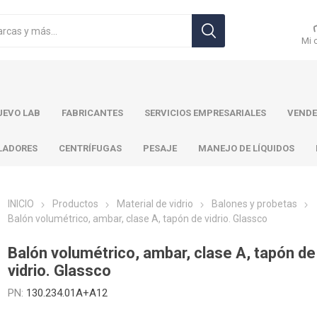
Mi 
EVO LAB
FABRICANTES
SERVICIOS EMPRESARIALES
VENDE
LADORES
CENTRÍFUGAS
PESAJE
MANEJO DE LÍQUIDOS
INICIO
Productos
Material de vidrio
Balones y probetas
Balón volumétrico, ambar, clase A, tapón de vidrio. Glassco
r Toledo
Brand
Ohaus
Pa
Balón volumétrico, ambar, clase A, tapón de
vidrio. Glassco
PN:
130.234.01A+A12