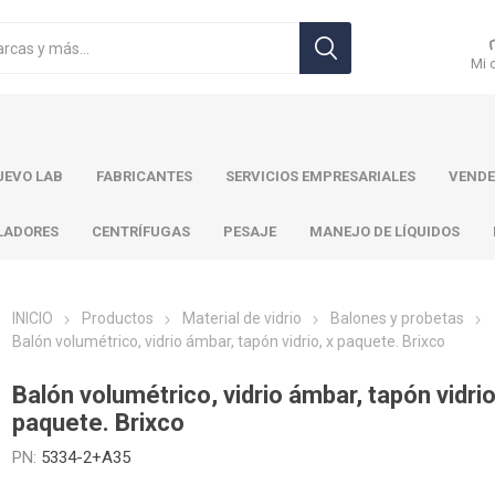
Mi 
EVO LAB
FABRICANTES
SERVICIOS EMPRESARIALES
VENDE
LADORES
CENTRÍFUGAS
PESAJE
MANEJO DE LÍQUIDOS
INICIO
Productos
Material de vidrio
Balones y probetas
Balón volumétrico, vidrio ámbar, tapón vidrio, x paquete. Brixco
r Toledo
Brand
Ohaus
Pa
Balón volumétrico, vidrio ámbar, tapón vidrio
paquete. Brixco
PN:
5334-2+A35