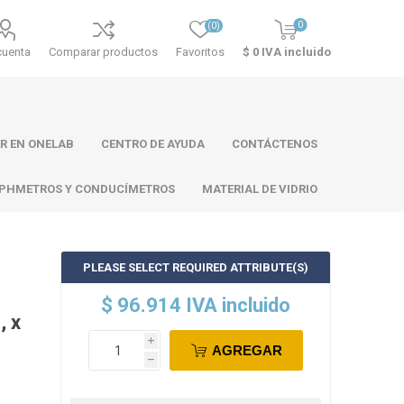
0
(0)
cuenta
Comparar productos
Favoritos
$ 0 IVA incluido
R EN ONELAB
CENTRO DE AYUDA
CONTÁCTENOS
PHMETROS Y CONDUCÍMETROS
MATERIAL DE VIDRIO
PLEASE SELECT REQUIRED ATTRIBUTE(S)
ll
Atago
Thermo
$ 96.914 IVA incluido
Scientific
, x
i
AGREGAR
h