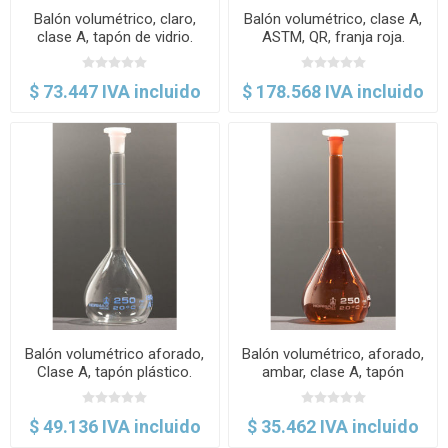
Balón volumétrico, claro,
Balón volumétrico, clase A,
clase A, tapón de vidrio.
ASTM, QR, franja roja.
Labscient
Glassco
$ 73.447 IVA incluido
$ 178.568 IVA incluido
Balón volumétrico aforado,
Balón volumétrico, aforado,
Clase A, tapón plástico.
ambar, clase A, tapón
Normax
plástico. Normax
$ 49.136 IVA incluido
$ 35.462 IVA incluido