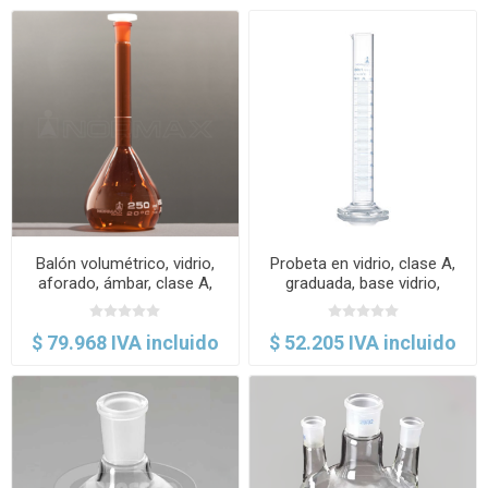
Balón volumétrico, vidrio,
Probeta en vidrio, clase A,
aforado, ámbar, clase A,
graduada, base vidrio,
tapón PE-HD. Normax
certificado x lote. Normax
$ 79.968 IVA incluido
$ 52.205 IVA incluido