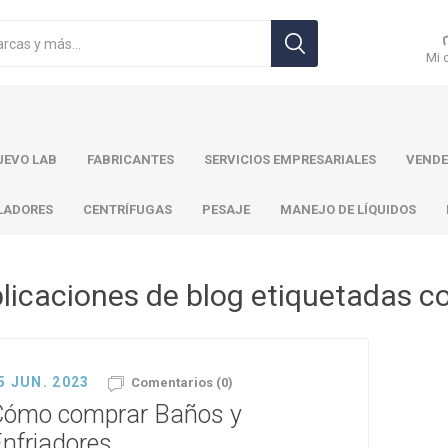
Mi 
EVO LAB
FABRICANTES
SERVICIOS EMPRESARIALES
VENDE
LADORES
CENTRÍFUGAS
PESAJE
MANEJO DE LÍQUIDOS
licaciones de blog etiquetadas co
r Toledo
Brand
Ohaus
Pa
5 JUN. 2023
Comentarios (0)
Cómo comprar Baños y
nfriadores