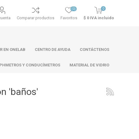
0
(0)
cuenta
Comparar productos
Favoritos
$ 0 IVA incluido
R EN ONELAB
CENTRO DE AYUDA
CONTÁCTENOS
PHMETROS Y CONDUCÍMETROS
MATERIAL DE VIDRIO
n 'baños'
ll
Atago
Thermo
Scientific