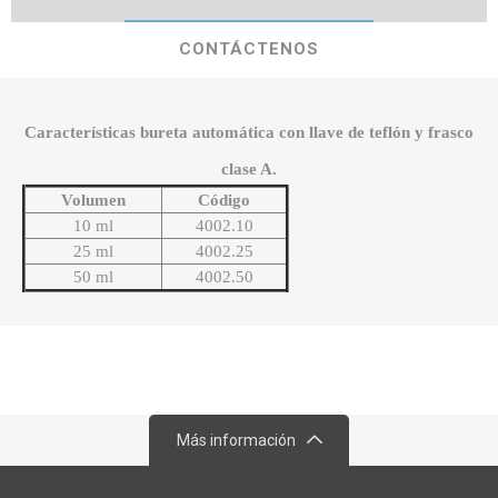
CONTÁCTENOS
Características bureta automática con llave de teflón y frasco
clase A.
Volumen
Código
10 ml
4002.10
25 ml
4002.25
50 ml
4002.50
Más información