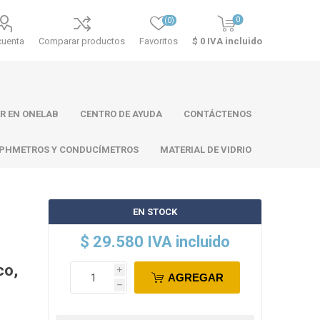
0
(0)
cuenta
Comparar productos
Favoritos
$ 0 IVA incluido
R EN ONELAB
CENTRO DE AYUDA
CONTÁCTENOS
PHMETROS Y CONDUCÍMETROS
MATERIAL DE VIDRIO
EN STOCK
ll
Atago
Thermo
$ 29.580 IVA incluido
Scientific
co,
i
AGREGAR
h