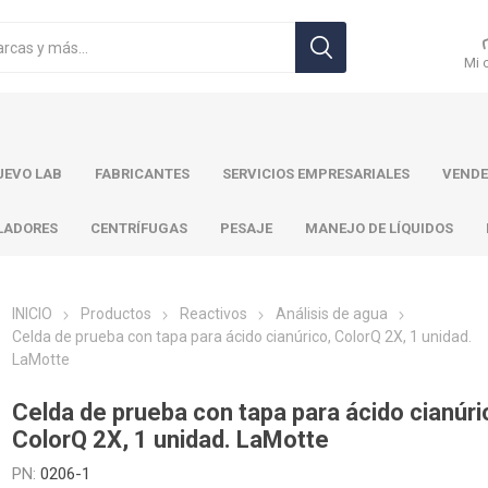
Mi 
EVO LAB
FABRICANTES
SERVICIOS EMPRESARIALES
VENDE
LADORES
CENTRÍFUGAS
PESAJE
MANEJO DE LÍQUIDOS
INICIO
Productos
Reactivos
Análisis de agua
Celda de prueba con tapa para ácido cianúrico, ColorQ 2X, 1 unidad.
LaMotte
r Toledo
Brand
Ohaus
Pa
Celda de prueba con tapa para ácido cianúri
ColorQ 2X, 1 unidad. LaMotte
PN:
0206-1