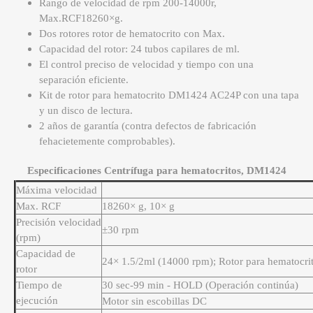
Rango de velocidad de rpm 200-14000r,
Max.RCF18260×g.
Dos rotores rotor de hematocrito con Max.
Capacidad del rotor: 24 tubos capilares de ml.
El control preciso de velocidad y tiempo con una
separación eficiente.
Kit de rotor para hematocrito DM1424 AC24P con una tapa
y un disco de lectura.
2 años de garantía (contra defectos de fabricación
fehacietemente comprobables).
Especificaciones Centrífuga para hematocritos, DM1424
Máxima velocidad
Max. RCF
18260× g, 10× g
Precisión velocidad
±30 rpm
(rpm)
Capacidad de
24× 1.5/2ml (14000 rpm); Rotor para hematocrit
rotor
Tiempo de
30 sec-99 min - HOLD (Operación continúa)
ejecución
Motor sin escobillas DC