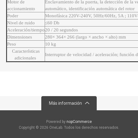
Motor de
Enclavamiento de la puerta, la detección de la v
accionamiento
automático, identificación automática del rotor
Poder
Monofásica 220V-240V, 50Hz/60Hz, 5A ; 110V
Nivel de ruido
≤60 Db
Aceleración/tiempo
20 / 20 segundos
Dimensiones
280× 364× 266 (largo × ancho × alto) mm
Peso
10 kg
Características
Interruptor de velocidad / aceleración; función 
adicionales
Más información
Powered by
nopCommerce
Copyright © 2026 OneLab. Todos los derechos reservados.