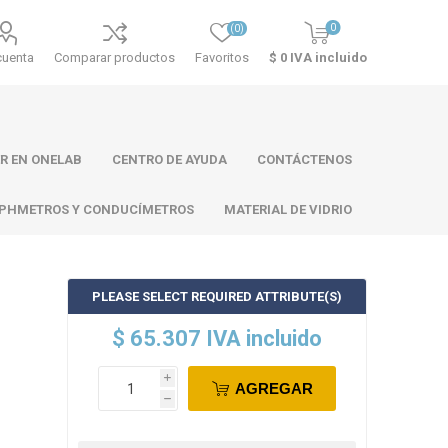
0
(0)
cuenta
Comparar productos
Favoritos
$ 0 IVA incluido
R EN ONELAB
CENTRO DE AYUDA
CONTÁCTENOS
PHMETROS Y CONDUCÍMETROS
MATERIAL DE VIDRIO
PLEASE SELECT REQUIRED ATTRIBUTE(S)
ll
Atago
Thermo
$ 65.307 IVA incluido
Scientific
i
AGREGAR
h