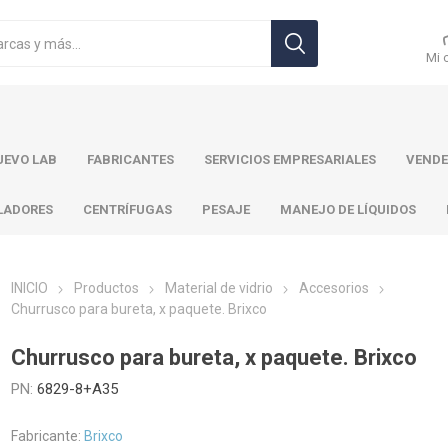
Mi 
EVO LAB
FABRICANTES
SERVICIOS EMPRESARIALES
VENDE
LADORES
CENTRÍFUGAS
PESAJE
MANEJO DE LÍQUIDOS
INICIO
Productos
Material de vidrio
Accesorios
Churrusco para bureta, x paquete. Brixco
r Toledo
Brand
Ohaus
Pa
Churrusco para bureta, x paquete. Brixco
PN:
6829-8+A35
Fabricante:
Brixco