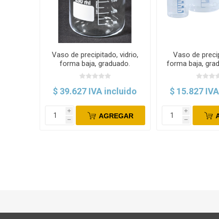
Vaso de precipitado, vidrio,
Vaso de precip
forma baja, graduado.
forma baja, grad
Normax
$ 39.627 IVA incluido
$ 15.827 IVA
i
i
AGREGAR
h
h