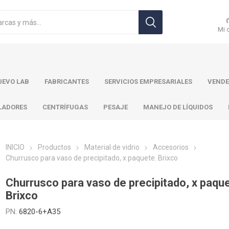
Mi 
EVO LAB
FABRICANTES
SERVICIOS EMPRESARIALES
VENDE
LADORES
CENTRÍFUGAS
PESAJE
MANEJO DE LÍQUIDOS
INICIO
Productos
Material de vidrio
Accesorios
Churrusco para vaso de precipitado, x paquete. Brixco
r Toledo
Brand
Ohaus
Pa
Churrusco para vaso de precipitado, x paqu
Brixco
PN:
6820-6+A35