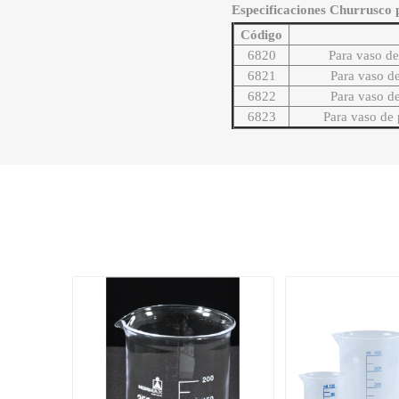
Especificaciones Churrusco 
Código
6820
Para vaso de
6821
Para vaso de
6822
Para vaso de
6823
Para vaso de 