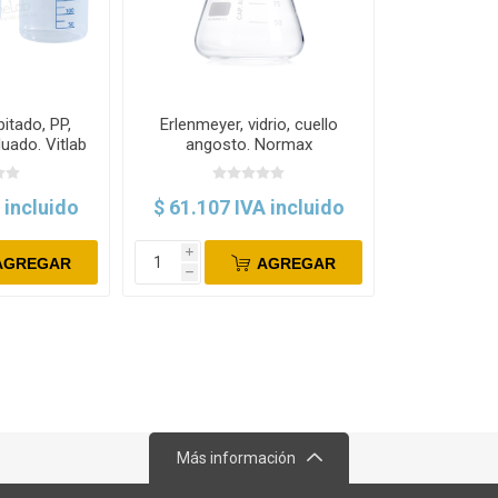
itado, PP,
Erlenmeyer, vidrio, cuello
uado. Vitlab
angosto. Normax
 incluido
$ 61.107 IVA incluido
i
AGREGAR
AGREGAR
h
Más información