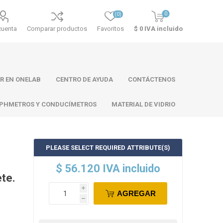
0
(0)
cuenta
Comparar productos
Favoritos
$ 0 IVA incluido
R EN ONELAB
CENTRO DE AYUDA
CONTÁCTENOS
PHMETROS Y CONDUCÍMETROS
MATERIAL DE VIDRIO
PLEASE SELECT REQUIRED ATTRIBUTE(S)
ll
Atago
Thermo
$ 56.120 IVA incluido
Scientific
ete.
i
AGREGAR
h