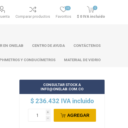
0
(0)
cuenta
Comparar productos
Favoritos
$ 0 IVA incluido
R EN ONELAB
CENTRO DE AYUDA
CONTÁCTENOS
PHMETROS Y CONDUCÍMETROS
MATERIAL DE VIDRIO
CONSULTAR STOCK A
INFO@ONELAB.COM.CO
ll
Atago
Thermo
$ 236.432 IVA incluido
Scientific
i
AGREGAR
h