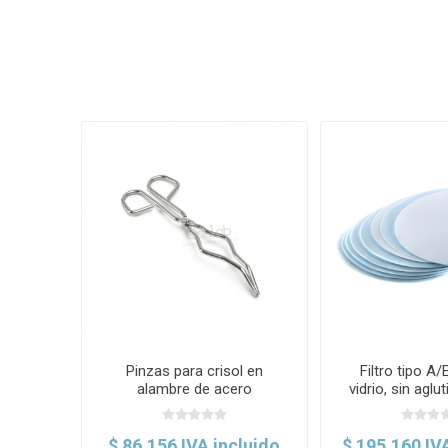
Pinzas para crisol en
Filtro tipo A/E
alambre de acero
vidrio, sin aglu
inoxidable. Labscient
mm, x 100 U
$ 86.156 IVA incluido
$ 195.160 IV