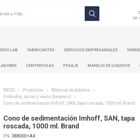
Mi 
EVO LAB
FABRICANTES
SERVICIOS EMPRESARIALES
VENDE
LADORES
CENTRÍFUGAS
PESAJE
MANEJO DE LÍQUIDOS
INICIO
Productos
Material de plástico
Embudos, jarras y vasos (beakers)
Cono de sedimentación Imhoff, SAN, tapa roscada, 1000 ml. Brand
r Toledo
Brand
Ohaus
Pa
Cono de sedimentación Imhoff, SAN, tapa
roscada, 1000 ml. Brand
PN:
388000+A4