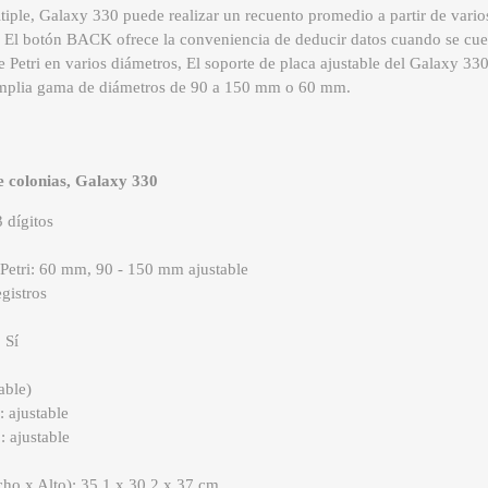
iple, Galaxy 330 puede realizar un recuento promedio a partir de vari
El botón BACK ofrece la conveniencia de deducir datos cuando se cue
 Petri en varios diámetros, El soporte de placa ajustable del Galaxy 33
 amplia gama de diámetros de 90 a 150 mm o 60 mm.
e colonias, Galaxy 330
 dígitos
 Petri: 60 mm, 90 - 150 mm ajustable
gistros
 Sí
able)
: ajustable
: ajustable
ho x Alto): 35,1 x 30,2 x 37 cm