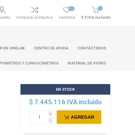
0
(0)
cuenta
Comparar productos
Favoritos
$ 0 IVA incluido
R EN ONELAB
CENTRO DE AYUDA
CONTÁCTENOS
PHMETROS Y CONDUCÍMETROS
MATERIAL DE VIDRIO
EN STOCK
ll
Atago
Thermo
$ 7.445.116 IVA incluido
Scientific
i
AGREGAR
h