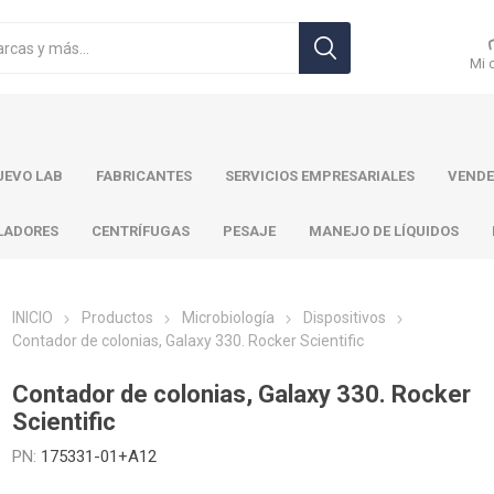
Mi 
EVO LAB
FABRICANTES
SERVICIOS EMPRESARIALES
VENDE
LADORES
CENTRÍFUGAS
PESAJE
MANEJO DE LÍQUIDOS
INICIO
Productos
Microbiología
Dispositivos
Contador de colonias, Galaxy 330. Rocker Scientific
r Toledo
Brand
Ohaus
Pa
Contador de colonias, Galaxy 330. Rocker
Scientific
PN:
175331-01+A12