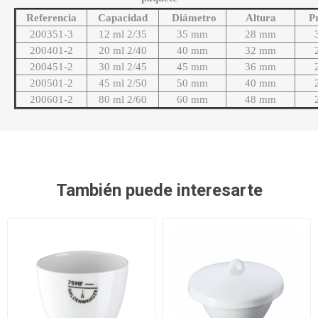
Referencia
Capacidad
Diámetro
Altura
P
200351-3
12 ml 2/35
35 mm
28 mm
200401-2
20 ml 2/40
40 mm
32 mm
200451-2
30 ml 2/45
45 mm
36 mm
200501-2
45 ml 2/50
50 mm
40 mm
200601-2
80 ml 2/60
60 mm
48 mm
También puede interesarte