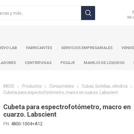
Mi 
EVO LAB
FABRICANTES
SERVICIOS EMPRESARIALES
VENDE
LADORES
CENTRÍFUGAS
PESAJE
MANEJO DE LÍQUIDOS
INICIO
Productos
Consumibles
Cubas, botellas, cilindros
Cubeta para espectrofotómetro, macro en cuarzo. Labscient
r Toledo
Brand
Ohaus
Pa
Cubeta para espectrofotómetro, macro en
cuarzo. Labscient
PN:
4800-1004+A12