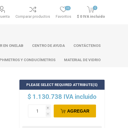
0
(0)
cuenta
Comparar productos
Favoritos
$ 0 IVA incluido
R EN ONELAB
CENTRO DE AYUDA
CONTÁCTENOS
PHMETROS Y CONDUCÍMETROS
MATERIAL DE VIDRIO
PLEASE SELECT REQUIRED ATTRIBUTE(S)
ll
Atago
Thermo
$ 1.130.738 IVA incluido
Scientific
i
AGREGAR
h