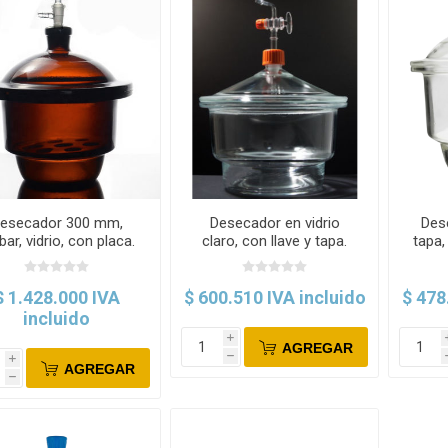
esecador 300 mm,
Desecador en vidrio
Dese
ar, vidrio, con placa.
claro, con llave y tapa.
tapa,
Glassco
Normax
de c
$ 1.428.000 IVA
$ 600.510 IVA incluido
$ 478
incluido
i
AGREGAR
h
i
AGREGAR
h