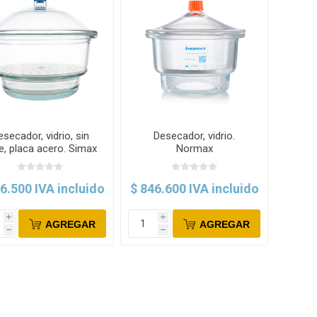
esecador, vidrio, sin
Desecador, vidrio.
ve, placa acero. Simax
Normax
6.500 IVA incluido
$ 846.600 IVA incluido
i
i
AGREGAR
AGREGAR
h
h