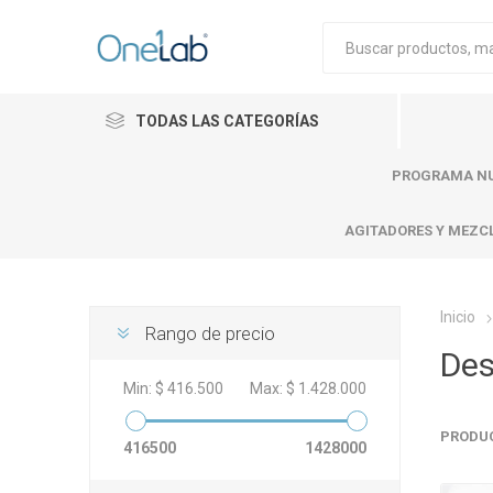
TODAS LAS CATEGORÍAS
PROGRAMA NU
AGITADORES Y MEZC
Inicio
Rango de precio
Des
Cytiva
Merck
Mettle
Min:
$ 416.500
Max:
$ 1.428.000
PRODU
416500
1428000