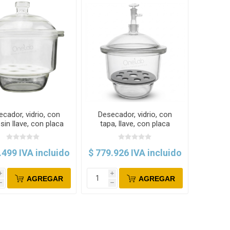
cador, vidrio, con
Desecador, vidrio, con
 sin llave, con placa
tapa, llave, con placa
erámica. Labscient
porosa. Labscient
.499 IVA incluido
$ 779.926 IVA incluido
i
i
AGREGAR
AGREGAR
h
h