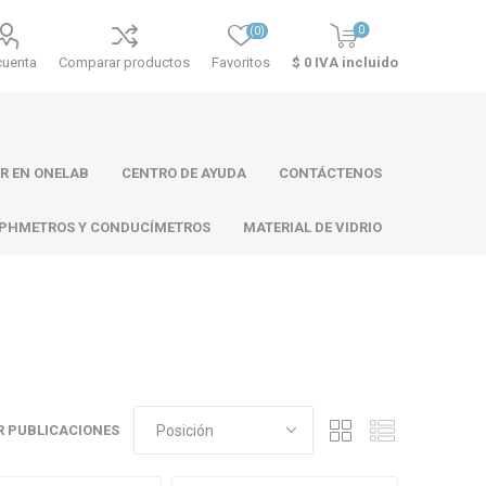
0
(0)
cuenta
Comparar productos
Favoritos
$ 0 IVA incluido
R EN ONELAB
CENTRO DE AYUDA
CONTÁCTENOS
PHMETROS Y CONDUCÍMETROS
MATERIAL DE VIDRIO
ll
Atago
Thermo
Scientific
 PUBLICACIONES