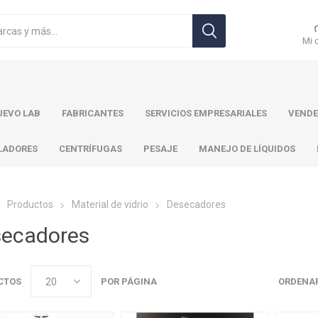
Mi 
EVO LAB
FABRICANTES
SERVICIOS EMPRESARIALES
VENDE
LADORES
CENTRÍFUGAS
PESAJE
MANEJO DE LÍQUIDOS
Productos
Material de vidrio
Desecadores
ecadores
r Toledo
Brand
Ohaus
Pa
CTOS
POR PÁGINA
ORDENAR