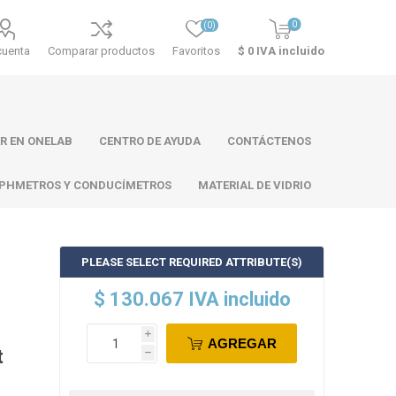
0
(0)
cuenta
Comparar productos
Favoritos
$ 0 IVA incluido
R EN ONELAB
CENTRO DE AYUDA
CONTÁCTENOS
PHMETROS Y CONDUCÍMETROS
MATERIAL DE VIDRIO
PLEASE SELECT REQUIRED ATTRIBUTE(S)
ll
Atago
Thermo
$ 130.067 IVA incluido
Scientific
i
AGREGAR
t
h