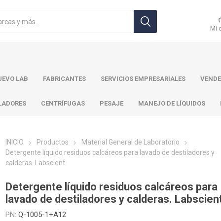
Mi 
EVO LAB
FABRICANTES
SERVICIOS EMPRESARIALES
VENDE
LADORES
CENTRÍFUGAS
PESAJE
MANEJO DE LÍQUIDOS
INICIO
Productos
Material General de Laboratorio
Detergente líquido residuos calcáreos para lavado de destiladores y
calderas. Labscient
r Toledo
Brand
Ohaus
Pa
Detergente líquido residuos calcáreos para
lavado de destiladores y calderas. Labscien
PN:
Q-1005-1+A12