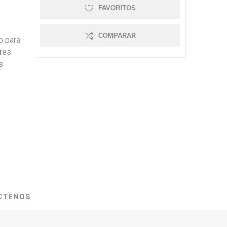
FAVORITOS
COMPARAR
o para
ores
s
CTENOS