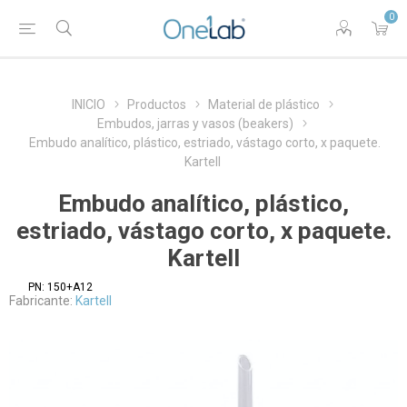
0
INICIO
Productos
Material de plástico
Embudos, jarras y vasos (beakers)
Embudo analítico, plástico, estriado, vástago corto, x paquete.
Kartell
Embudo analítico, plástico,
estriado, vástago corto, x paquete.
Kartell
PN:
150+A12
Fabricante:
Kartell