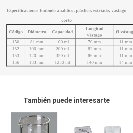
Especificaciones Embudo analítico, plástico, estriado, vástago
corto
Longitud
Código
Diámetro
Capacidad
Ø vásta
vástago
150
81 mm
100 ml
70 mm
11 mm
152
100 mm
200 ml
82 mm
11 mm
153
120 mm
350 ml
86 mm
11 mm
156
183 mm
1250 ml
140 mm
14 mm
También puede interesarte