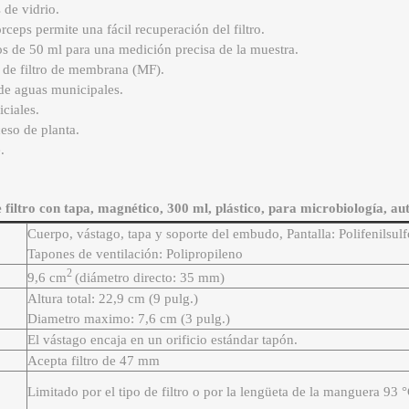
de vidrio.
rceps permite una fácil recuperación del filtro.
 de 50 ml para una medición precisa de la muestra.
ca de filtro de membrana (MF).
de aguas municipales.
iciales.
eso de planta.
.
filtro con tapa, magnético, 300 ml, plástico, para microbiología, au
Cuerpo, vástago, tapa y soporte del embudo, Pantalla: Polifenilsul
Tapones de ventilación: Polipropileno
2
9,6 cm
(diámetro directo: 35 mm)
Altura total: 22,9 cm (9 pulg.)
Diametro maximo: 7,6 cm (3 pulg.)
El vástago encaja en un orificio estándar tapón.
Acepta filtro de 47 mm
Limitado por el tipo de filtro o por la lengüeta de la manguera 93 