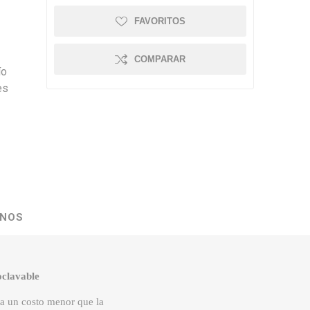
FAVORITOS
COMPARAR
ío
es
NOS
oclavable
 a un costo menor que la