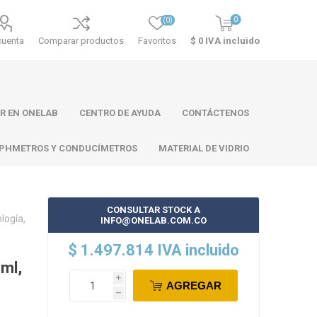
0
(0)
cuenta
Comparar productos
Favoritos
$ 0 IVA incluido
R EN ONELAB
CENTRO DE AYUDA
CONTÁCTENOS
PHMETROS Y CONDUCÍMETROS
MATERIAL DE VIDRIO
CONSULTAR STOCK A
logía,
INFO@ONELAB.COM.CO
ll
Atago
Thermo
$ 1.497.814 IVA incluido
Scientific
 ml,
i
AGREGAR
h