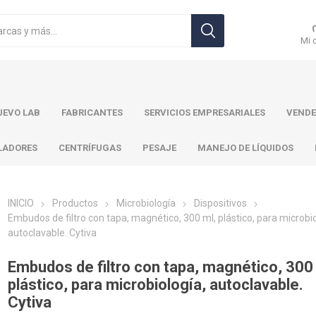
Mi 
EVO LAB
FABRICANTES
SERVICIOS EMPRESARIALES
VENDE
LADORES
CENTRÍFUGAS
PESAJE
MANEJO DE LÍQUIDOS
INICIO
Productos
Microbiología
Dispositivos
Embudos de filtro con tapa, magnético, 300 ml, plástico, para microbio
autoclavable. Cytiva
r Toledo
Brand
Ohaus
Pa
Embudos de filtro con tapa, magnético, 300
plástico, para microbiología, autoclavable.
Cytiva