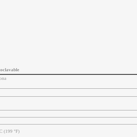
toclavable
fona
°C (199 °F)