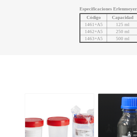
Especificaciones Erlenmeyer,
Código
Capacidad
1461+A5
125 ml
1462+A5
250 ml
1463+A5
500 ml