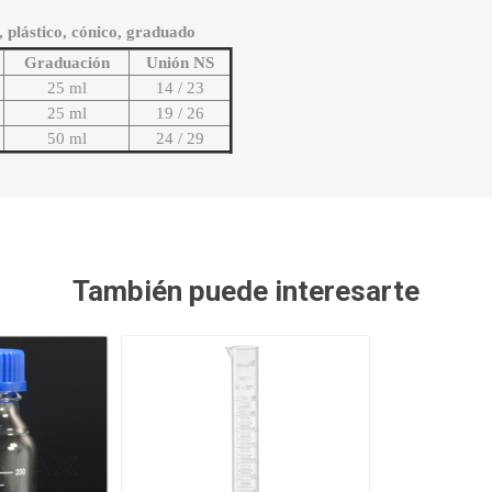
 plástico, cónico, graduado
Graduación
Unión NS
25 ml
14 / 23
25 ml
19 / 26
50 ml
24 / 29
También puede interesarte