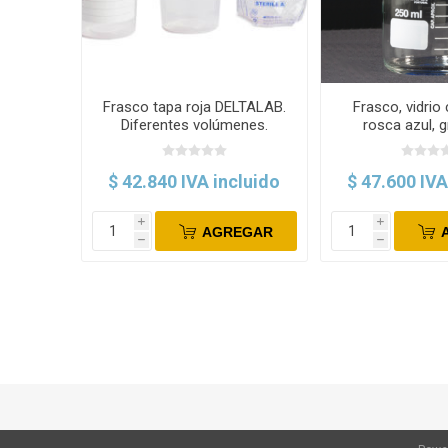
Frasco tapa roja DELTALAB.
Frasco, vidrio 
Diferentes volúmenes.
rosca azul, 
Pack.
Norm
$ 42.840 IVA incluido
$ 47.600 IVA
i
i
AGREGAR
h
h