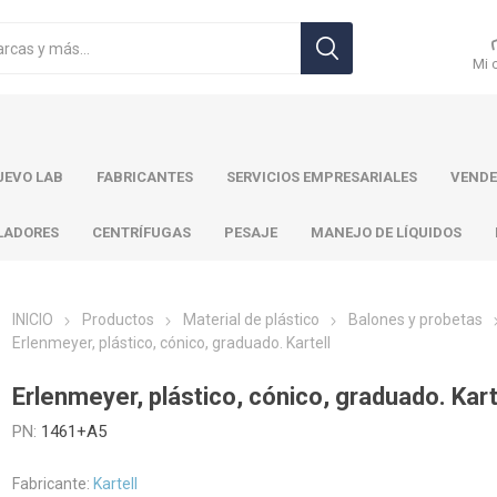
Mi 
EVO LAB
FABRICANTES
SERVICIOS EMPRESARIALES
VENDE
LADORES
CENTRÍFUGAS
PESAJE
MANEJO DE LÍQUIDOS
INICIO
Productos
Material de plástico
Balones y probetas
Erlenmeyer, plástico, cónico, graduado. Kartell
r Toledo
Brand
Ohaus
Pa
Erlenmeyer, plástico, cónico, graduado. Kart
PN:
1461+A5
Fabricante:
Kartell