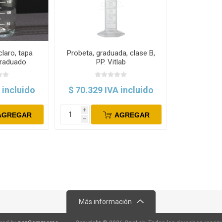
claro, tapa
Probeta, graduada, clase B,
graduado.
PP. Vitlab
ax
 incluido
$ 70.329 IVA incluido
i
AGREGAR
AGREGAR
h
Más información