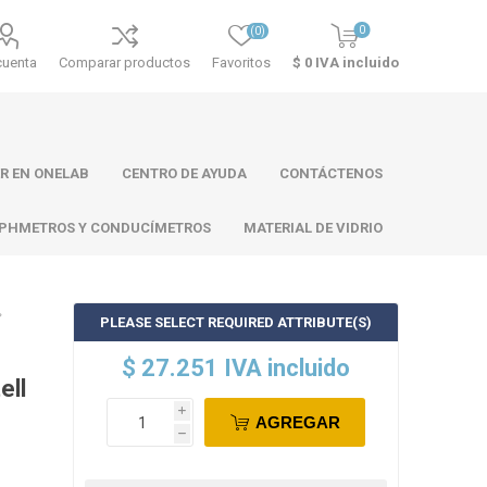
0
(0)
cuenta
Comparar productos
Favoritos
$ 0 IVA incluido
R EN ONELAB
CENTRO DE AYUDA
CONTÁCTENOS
PHMETROS Y CONDUCÍMETROS
MATERIAL DE VIDRIO
PLEASE SELECT REQUIRED ATTRIBUTE(S)
ll
Atago
Thermo
$ 27.251 IVA incluido
Scientific
ell
i
AGREGAR
h