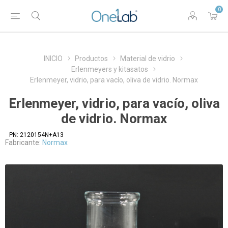
0
INICIO
Productos
Material de vidrio
Erlenmeyers y kitasatos
Erlenmeyer, vidrio, para vacío, oliva de vidrio. Normax
Erlenmeyer, vidrio, para vacío, oliva
de vidrio. Normax
PN:
2120154N+A13
Fabricante:
Normax