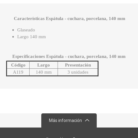
Características Espátula - cuchara, porcelana, 140 mm
Glaseado
Largo 140 mm
Especificaciones Espátula - cuchara, porcelana, 140 mm
Código
Largo
Presentación
A119
140 mm
3 unidades
Más información