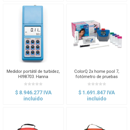
Medidor portátil de turbidez,
ColorQ 2x home pool 7,
HI98703. Hanna
fotómetro de pruebas
múltiples in situ. LaMotte
$ 8.946.277 IVA
$ 1.691.847 IVA
incluido
incluido