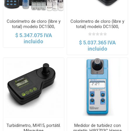
Colorímetro de cloro (libre y
Colorímetro de cloro (libre y
total) modelo DC1500,
total) modelo DC1500,
reactivos líquidos. LaMotte
tabletas DPD. LaMotte
$ 5.347.075 IVA
incluido
$ 5.037.365 IVA
incluido
Turbidímetro, MI415, portátil.
Medidor de turbidez con
Milwaukee
maletín, HI93703C Hanna