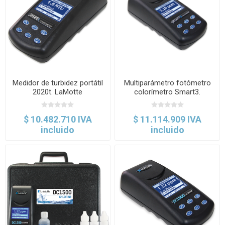
Medidor de turbidez portátil
Multiparámetro fotómetro
2020t. LaMotte
colorímetro Smart3.
LaMotte
$ 10.482.710 IVA
$ 11.114.909 IVA
incluido
incluido