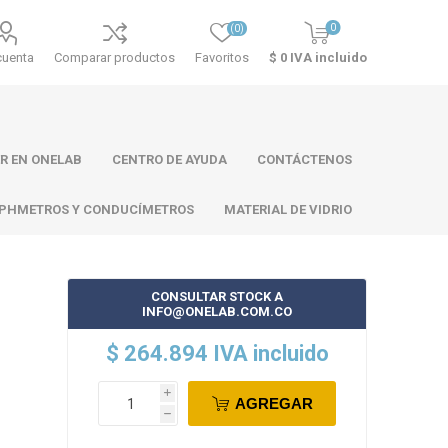
0
(0)
cuenta
Comparar productos
Favoritos
$ 0 IVA incluido
R EN ONELAB
CENTRO DE AYUDA
CONTÁCTENOS
PHMETROS Y CONDUCÍMETROS
MATERIAL DE VIDRIO
CONSULTAR STOCK A
INFO@ONELAB.COM.CO
ll
Atago
Thermo
$ 264.894 IVA incluido
Scientific
i
AGREGAR
h