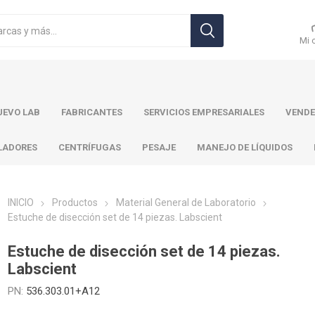
Mi 
EVO LAB
FABRICANTES
SERVICIOS EMPRESARIALES
VENDE
LADORES
CENTRÍFUGAS
PESAJE
MANEJO DE LÍQUIDOS
INICIO
Productos
Material General de Laboratorio
Estuche de disección set de 14 piezas. Labscient
r Toledo
Brand
Ohaus
Pa
Estuche de disección set de 14 piezas.
Labscient
PN:
536.303.01+A12