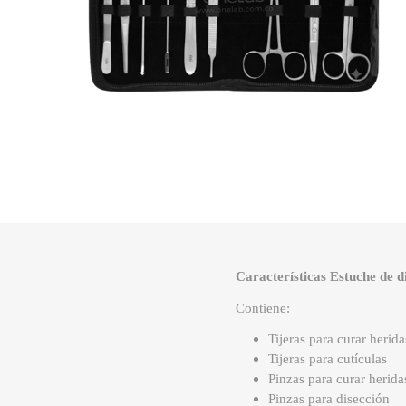
Características Estuche de di
Contiene:
Tijeras para curar herida
Tijeras para cutículas
Pinzas para curar herida
Pinzas para disección