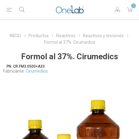
0
INICIO
Productos
Reactivos
Reactivos y tinciones
Formol al 37%. Cirumedics
Formol al 37%. Cirumedics
PN:
CR.FM3.0500+A33
Fabricante:
Cirumedics