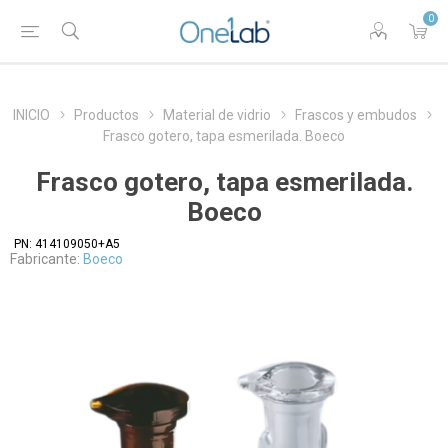
0
INICIO
Productos
Material de vidrio
Frascos y embudos
Frasco gotero, tapa esmerilada. Boeco
Frasco gotero, tapa esmerilada.
Boeco
PN:
414109050+A5
Fabricante:
Boeco