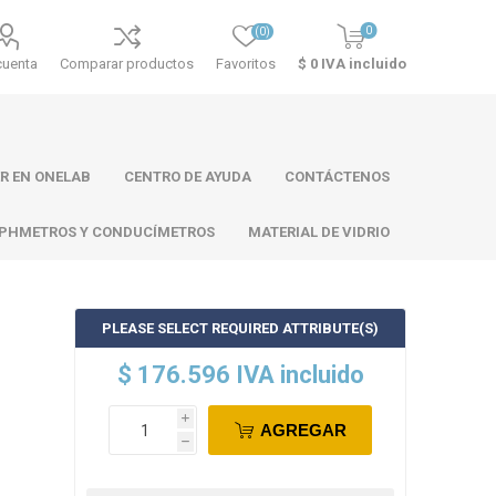
0
(0)
cuenta
Comparar productos
Favoritos
$ 0 IVA incluido
R EN ONELAB
CENTRO DE AYUDA
CONTÁCTENOS
PHMETROS Y CONDUCÍMETROS
MATERIAL DE VIDRIO
PLEASE SELECT REQUIRED ATTRIBUTE(S)
ll
Atago
Thermo
$ 176.596 IVA incluido
Scientific
i
AGREGAR
h