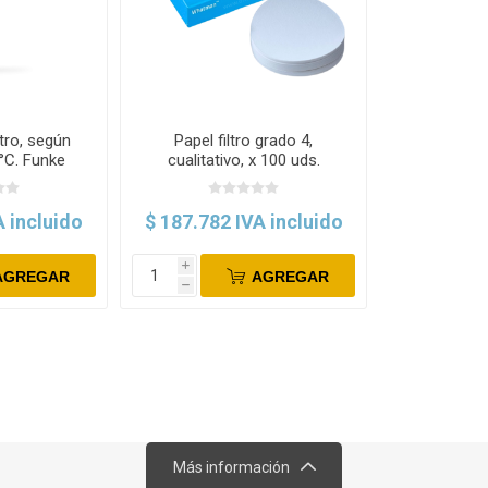
ro, según
Papel filtro grado 4,
°C. Funke
cualitativo, x 100 uds.
r
Whatman
A incluido
$ 187.782 IVA incluido
i
AGREGAR
AGREGAR
h
Más información