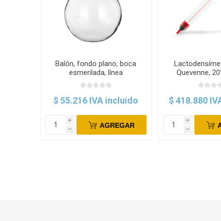
Balón, fondo plano, boca
Lactodensímet
esmerilada, línea
Quevenne, 20
económica. Labscient
Gerbe
$ 55.216 IVA incluido
$ 418.880 IV
i
i
AGREGAR
h
h