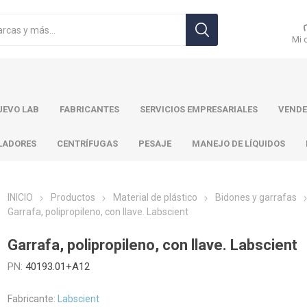
Mi 
EVO LAB
FABRICANTES
SERVICIOS EMPRESARIALES
VENDE
LADORES
CENTRÍFUGAS
PESAJE
MANEJO DE LÍQUIDOS
INICIO
Productos
Material de plástico
Bidones y garrafas
Garrafa, polipropileno, con llave. Labscient
r Toledo
Brand
Ohaus
Pa
Garrafa, polipropileno, con llave. Labscient
PN:
40193.01+A12
Fabricante:
Labscient