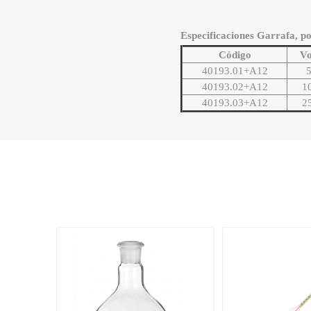
Especificaciones Garrafa, po
Código
V
40193.01+A12
5
40193.02+A12
10
40193.03+A12
25