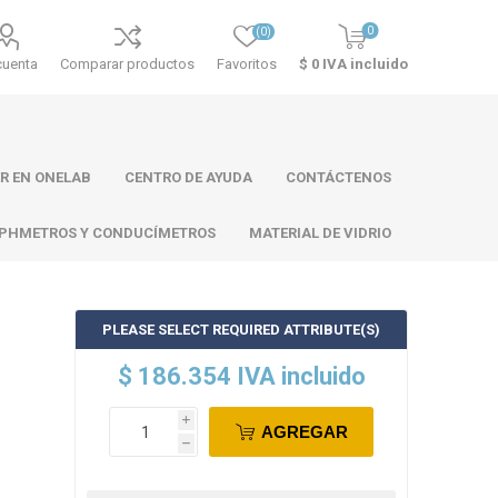
0
(0)
cuenta
Comparar productos
Favoritos
$ 0 IVA incluido
R EN ONELAB
CENTRO DE AYUDA
CONTÁCTENOS
PHMETROS Y CONDUCÍMETROS
MATERIAL DE VIDRIO
PLEASE SELECT REQUIRED ATTRIBUTE(S)
ll
Atago
Thermo
$ 186.354 IVA incluido
Scientific
i
AGREGAR
h