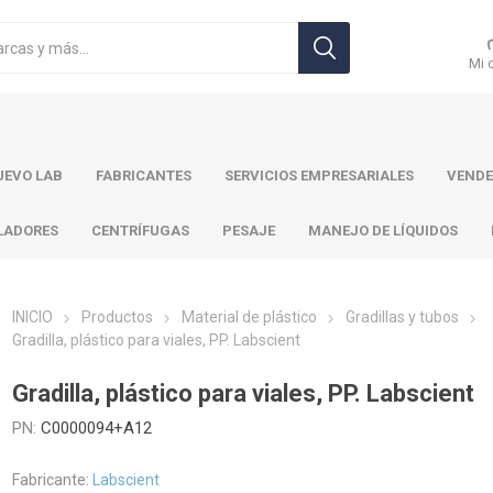
Mi 
EVO LAB
FABRICANTES
SERVICIOS EMPRESARIALES
VENDE
LADORES
CENTRÍFUGAS
PESAJE
MANEJO DE LÍQUIDOS
INICIO
Productos
Material de plástico
Gradillas y tubos
Gradilla, plástico para viales, PP. Labscient
r Toledo
Brand
Ohaus
Pa
Gradilla, plástico para viales, PP. Labscient
PN:
C0000094+A12
Fabricante:
Labscient