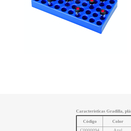
Características Gradilla, plá
Código
Color
C0000094
Azul