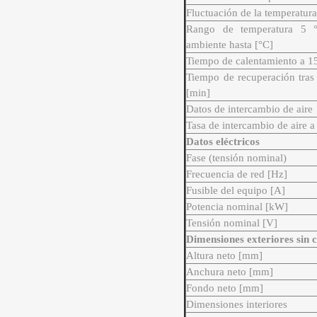
Fluctuación de la temperatur
Rango de temperatura 5 °
ambiente hasta [°C]
Tiempo de calentamiento a 1
Tiempo de recuperación tras 
[min]
Datos de intercambio de aire
Tasa de intercambio de aire a
Datos eléctricos
Fase (tensión nominal)
Frecuencia de red [Hz]
Fusible del equipo [A]
Potencia nominal [kW]
Tensión nominal [V]
Dimensiones exteriores sin
Altura neto [mm]
Anchura neto [mm]
Fondo neto [mm]
Dimensiones interiores