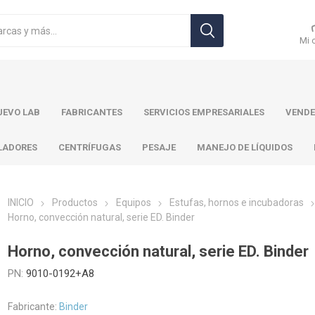
Mi 
EVO LAB
FABRICANTES
SERVICIOS EMPRESARIALES
VENDE
LADORES
CENTRÍFUGAS
PESAJE
MANEJO DE LÍQUIDOS
INICIO
Productos
Equipos
Estufas, hornos e incubadoras
Horno, convección natural, serie ED. Binder
r Toledo
Brand
Ohaus
Pa
Horno, convección natural, serie ED. Binder
PN:
9010-0192+A8
Fabricante:
Binder