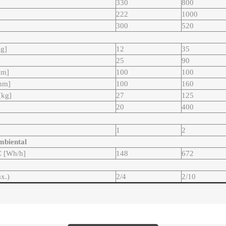
330
800
222
1000
300
520
kg]
12
35
25
90
mm]
100
100
[mm]
100
160
[kg]
27
125
20
400
1
2
mbiental
C [Wh/h]
148
672
áx.)
2/4
2/10