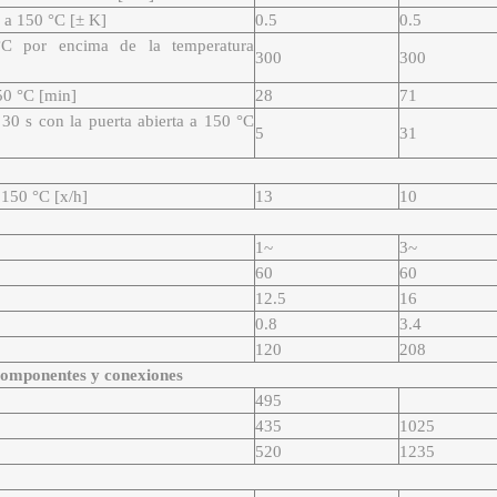
a a 150 °C [± K]
0.5
0.5
C por encima de la temperatura
300
300
50 °C [min]
28
71
30 s con la puerta abierta a 150 °C
5
31
 150 °C [x/h]
13
10
1~
3~
60
60
12.5
16
0.8
3.4
120
208
 componentes y conexiones
495
435
1025
520
1235