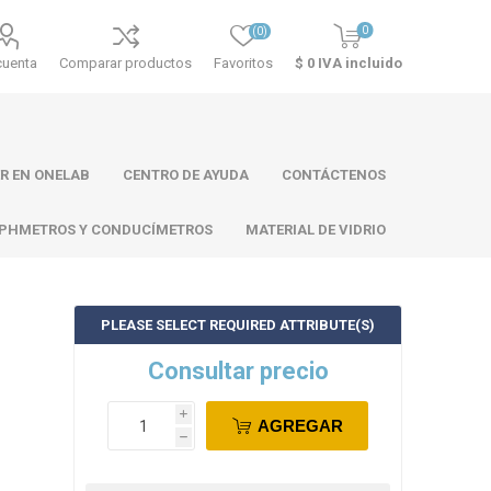
0
(0)
cuenta
Comparar productos
Favoritos
$ 0 IVA incluido
R EN ONELAB
CENTRO DE AYUDA
CONTÁCTENOS
PHMETROS Y CONDUCÍMETROS
MATERIAL DE VIDRIO
PLEASE SELECT REQUIRED ATTRIBUTE(S)
ll
Atago
Thermo
Consultar precio
Scientific
i
AGREGAR
h