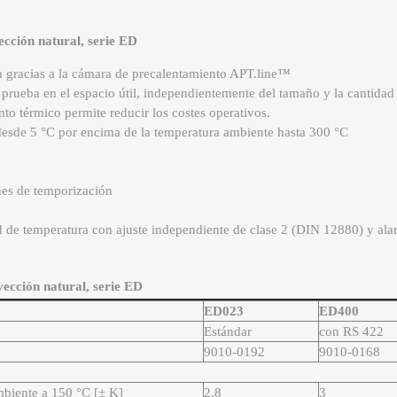
ección natural, serie ED
gracias a la cámara de precalentamiento APT.line™
prueba en el espacio útil, independientemente del tamaño y la cantidad 
to térmico permite reducir los costes operativos.
esde 5 °C por encima de la temperatura ambiente hasta 300 °C
nes de temporización
d de temperatura con ajuste independiente de clase 2 (DIN 12880) y ala
vección natural, serie ED
ED023
ED400
Estándar
con RS 422
9010-0192
9010-0168
mbiente a 150 °C [± K]
2.8
3