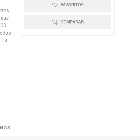
FAVORITOS
ertes
reas
COMPARAR
300
todos
. La
NOS