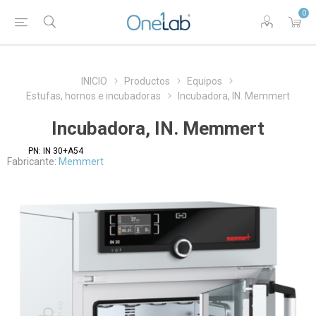
0
INICIO
Productos
Equipos
Estufas, hornos e incubadoras
Incubadora, IN. Memmert
Incubadora, IN. Memmert
PN:
IN 30+A54
Fabricante:
Memmert