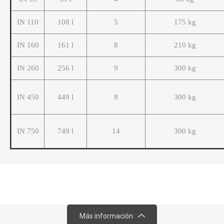
IN 110
108 l
5
175 kg
IN 160
161 l
8
210 kg
IN 260
256 l
9
300 kg
IN 450
449 l
8
300 kg
IN 750
749 l
14
300 kg
Más información