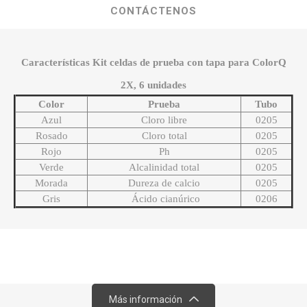
CONTÁCTENOS
Características Kit celdas de prueba con tapa para ColorQ
2X, 6 unidades
Color
Prueba
Tubo
Azul
Cloro libre
0205
Rosado
Cloro total
0205
Rojo
Ph
0205
Verde
Alcalinidad total
0205
Morada
Dureza de calcio
0205
Gris
Ácido cianúrico
0206
Más información