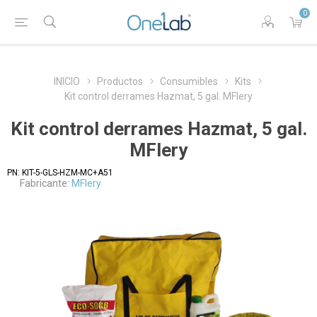
0
INICIO
Productos
Consumibles
Kits
Kit control derrames Hazmat, 5 gal. MFlery
Kit control derrames Hazmat, 5 gal.
MFlery
PN:
KIT-5-GLS-HZM-MC+A51
Fabricante:
MFlery