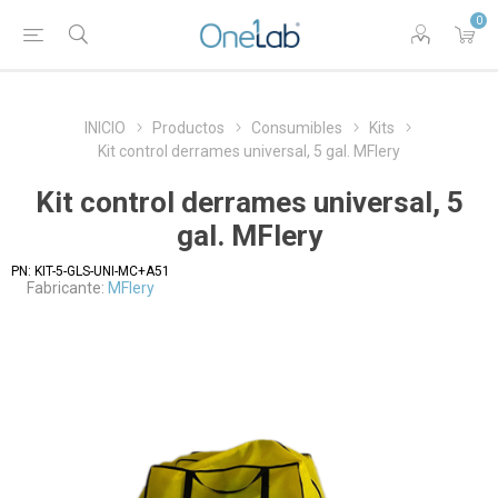
0
INICIO
Productos
Consumibles
Kits
Kit control derrames universal, 5 gal. MFlery
Kit control derrames universal, 5
gal. MFlery
PN:
KIT-5-GLS-UNI-MC+A51
Fabricante:
MFlery