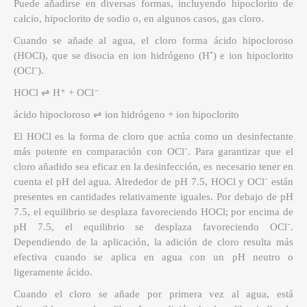
Puede añadirse en diversas formas, incluyendo hipoclorito de
calcio, hipoclorito de sodio o, en algunos casos, gas cloro.
Cuando se añade al agua, el cloro forma ácido hipocloroso
(HOCl), que se disocia en ion hidrógeno (H⁺) e ion hipoclorito
(OCl⁻).
HOCl ⇌ H⁺ + OCl⁻
ácido hipocloroso ⇌ ion hidrógeno + ion hipoclorito
El HOCl es la forma de cloro que actúa como un desinfectante
más potente en comparación con OCl⁻. Para garantizar que el
cloro añadido sea eficaz en la desinfección, es necesario tener en
cuenta el pH del agua. Alrededor de pH 7.5, HOCl y OCl⁻ están
presentes en cantidades relativamente iguales. Por debajo de pH
7.5, el equilibrio se desplaza favoreciendo HOCl; por encima de
pH 7.5, el equilibrio se desplaza favoreciendo OCl⁻.
Dependiendo de la aplicación, la adición de cloro resulta más
efectiva cuando se aplica en agua con un pH neutro o
ligeramente ácido.
Cuando el cloro se añade por primera vez al agua, está