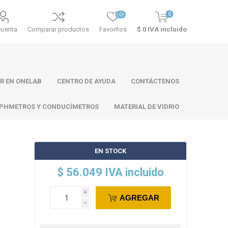
0
(0)
cuenta
Comparar productos
Favoritos
$ 0 IVA incluido
R EN ONELAB
CENTRO DE AYUDA
CONTÁCTENOS
PHMETROS Y CONDUCÍMETROS
MATERIAL DE VIDRIO
EN STOCK
ll
Atago
Thermo
$ 56.049 IVA incluido
Scientific
i
AGREGAR
h