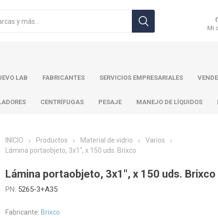
Mi 
EVO LAB
FABRICANTES
SERVICIOS EMPRESARIALES
VENDE
LADORES
CENTRÍFUGAS
PESAJE
MANEJO DE LÍQUIDOS
INICIO
Productos
Material de vidrio
Varios
Lámina portaobjeto, 3x1", x 150 uds. Brixco
r Toledo
Brand
Ohaus
Pa
Lámina portaobjeto, 3x1", x 150 uds. Brixco
PN:
5265-3+A35
Fabricante:
Brixco