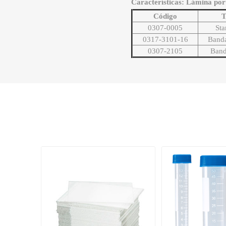
Características: Lámina por
Código
T
0307-0005
Sta
0317-3101-16
Banda
0307-2105
Band