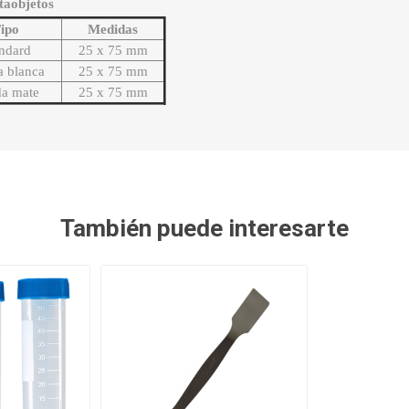
taobjetos
ipo
Medidas
ndard
25 x 75 mm
 blanca
25 x 75 mm
a mate
25 x 75 mm
También puede interesarte