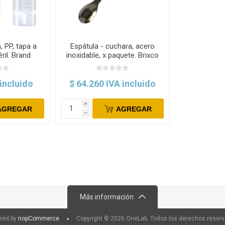
, PP, tapa a
Espátula - cuchara, acero
ril. Brand
inoxidable, x paquete. Brixco
 incluido
$ 64.260 IVA incluido
i
AGREGAR
AGREGAR
h
Más información
red by
nopCommerce
Copyright © 2026 OneLab. Todos los derechos reser