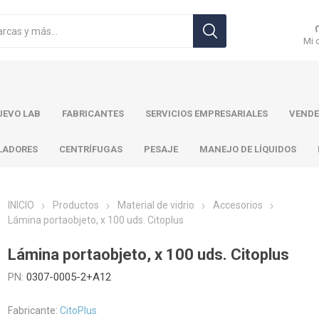
Mi 
EVO LAB
FABRICANTES
SERVICIOS EMPRESARIALES
VENDE
LADORES
CENTRÍFUGAS
PESAJE
MANEJO DE LÍQUIDOS
INICIO
Productos
Material de vidrio
Accesorios
Lámina portaobjeto, x 100 uds. Citoplus
r Toledo
Brand
Ohaus
Pa
Lámina portaobjeto, x 100 uds. Citoplus
PN:
0307-0005-2+A12
Fabricante:
CitoPlus