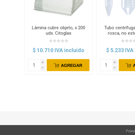
Lámina cubre objeto, x 200
Tubo centrífuga
uds. Citoglas
rosca, no esté
$ 10.710 IVA incluido
$ 5.233 IVA
i
i
AGREGAR
h
h
Powe