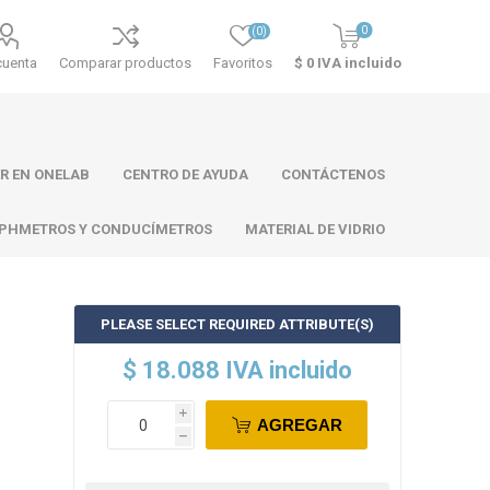
0
(0)
cuenta
Comparar productos
Favoritos
$ 0 IVA incluido
R EN ONELAB
CENTRO DE AYUDA
CONTÁCTENOS
PHMETROS Y CONDUCÍMETROS
MATERIAL DE VIDRIO
PLEASE SELECT REQUIRED ATTRIBUTE(S)
ll
Atago
Thermo
$ 18.088 IVA incluido
Scientific
i
AGREGAR
h