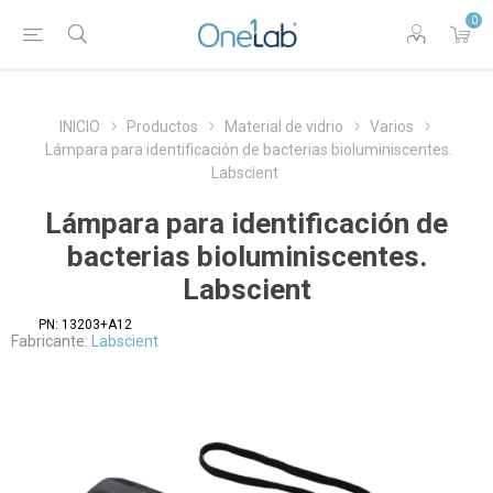
0
INICIO
Productos
Material de vidrio
Varios
Lámpara para identificación de bacterias bioluminiscentes.
Labscient
Lámpara para identificación de
bacterias bioluminiscentes.
Labscient
PN:
13203+A12
Fabricante:
Labscient