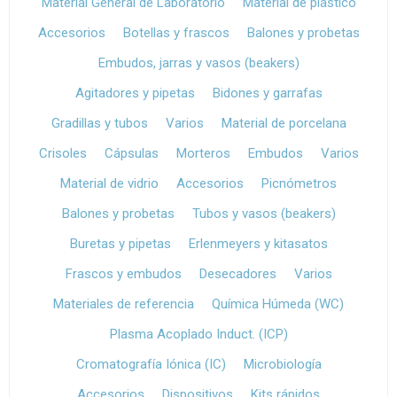
Material General de Laboratorio
Material de plástico
Accesorios
Botellas y frascos
Balones y probetas
Embudos, jarras y vasos (beakers)
Agitadores y pipetas
Bidones y garrafas
Gradillas y tubos
Varios
Material de porcelana
Crisoles
Cápsulas
Morteros
Embudos
Varios
Material de vidrio
Accesorios
Picnómetros
Balones y probetas
Tubos y vasos (beakers)
Buretas y pipetas
Erlenmeyers y kitasatos
Frascos y embudos
Desecadores
Varios
Materiales de referencia
Química Húmeda (WC)
Plasma Acoplado Induct. (ICP)
Cromatografía Iónica (IC)
Microbiología
Accesorios
Dispositivos
Kits rápidos