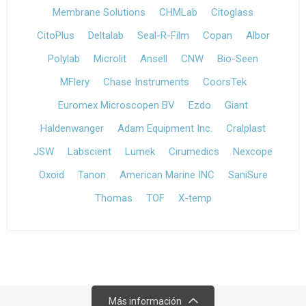
Membrane Solutions
CHMLab
Citoglass
CitoPlus
Deltalab
Seal-R-Film
Copan
Albor
Polylab
Microlit
Ansell
CNW
Bio-Seen
MFlery
Chase Instruments
CoorsTek
Euromex Microscopen BV
Ezdo
Giant
Haldenwanger
Adam Equipment Inc.
Cralplast
JSW
Labscient
Lumek
Cirumedics
Nexcope
Oxoid
Tanon
American Marine INC
SaniSure
Thomas
TOF
X-temp
Más información