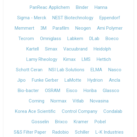
PanReac Applichem
Binder
Hanna
Sigma - Merck
NEST Biotechnology
Eppendorf
Memmert
3M
Parafilm
Neogen
Ami Polymer
Tecrom
Omniglass
Labkem
DLab
Boeco
Kartell
Simax
Vacuubrand
Heidolph
Lamy Rheology
Kimax
LMS
Hettich
Schott Ceran
NSI Lab Solutions
ELMA
Nasco
Jipo
Funke Gerber
LaMotte
Hydrion
Ancla
Bio-bacter
OSRAM
Eisco
Horiba
Glassco
Corning
Normax
Vitlab
Novasina
Korea Ace Scientific
Control Company
Condalab
Gosselin
Brixco
Kramer
Pobel
S&S Filter Paper
Radobio
Schiller
L-K Industries