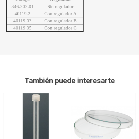
346.303.01
Sin regulador
40119.2
Con regulador A
40119.03
Con regulador B
40119.05
Con regulador C
También puede interesarte