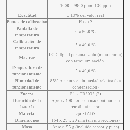
1000 a 9900 ppm: 100 ppm
Exactitud
± 10% del valor real
Puntos de calibración
Hasta 2
Pantalla de
0 a 50,0 ºC
temperatura
Calibración de
5 a 40,0 ºC
temperatura
LCD digital personalizado (monocromo)
Mostrar
con retroiluminación
Temperatura de
5 a 40,0 ºC
funcionamiento
Humedad de
85% o menos en humedad relativa (sin
funcionamiento
condensación)
Fuerza
Pilas CR2032 (2)
Duración de la
Aprox. 400 horas en uso continuo sin
batería
retroiluminación
Material
epoxi ABS
Dimensiones
164 x 29 x 20 mm (sin proyecciones)
Masa
Aprox. 55 g (incluido sensor y pilas)