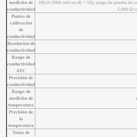
medición de
200,0~2000 mS/cm (K = 10); rango de prueba de co
conductividad
5,000 Ω·c
Puntos de
calibración
de
conductividad
Resolución de
conductividad
Rango de
conductividad
ATC
Precisión de
conductividad
Rango de
medición de
temperatura
Precisión de
la
temperatura
Toma de