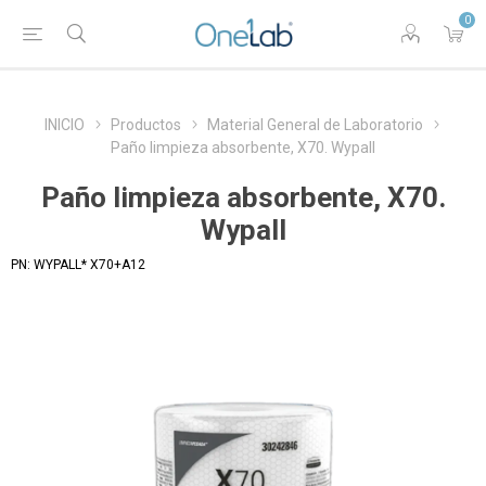
0
INICIO
Productos
Material General de Laboratorio
Paño limpieza absorbente, X70. Wypall
Paño limpieza absorbente, X70.
Wypall
PN:
WYPALL* X70+A12