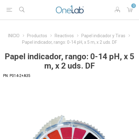
0
INICIO
Productos
Reactivos
Papel indicador y Tiras
Papel indicador, rango: 0-14 pH, x 5 m, x 2 uds. DF
Papel indicador, rango: 0-14 pH, x 5
m, x 2 uds. DF
PN:
P014-2+A35